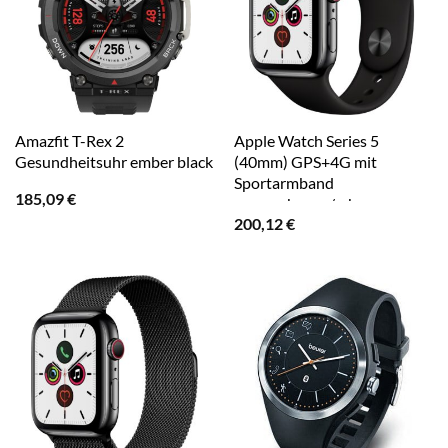
Amazfit T-Rex 2
Apple Watch Series 5
Gesundheitsuhr ember black
(40mm) GPS+4G mit
Sportarmband
185,09
€
spaceschwarz/schwarz
200,12
€