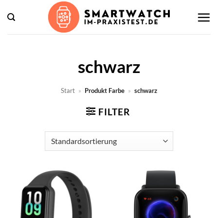
Zum
Inhalt
springen
schwarz
Start
»
Produkt Farbe
»
schwarz
FILTER