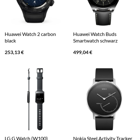
Huawei Watch 2 carbon
Huawei Watch Buds
black
Smartwatch schwarz
253,13
€
499,04
€
LG G Watch (W100)
Nokia Steel Activity Tracker