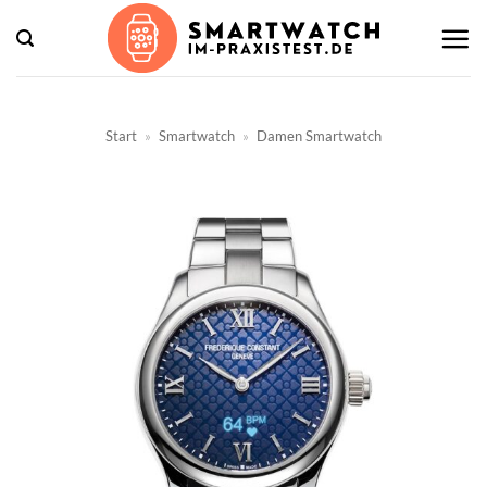
Zum
Inhalt
springen
Start
»
Smartwatch
»
Damen Smartwatch