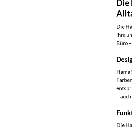
Die 
Allt
Die Ha
ihre u
Büro –
Desi
Hama S
Farben
entspr
– auch 
Funkt
Die Ha