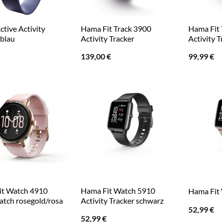
tive Activity
Hama Fit Track 3900
Hama Fit 
 blau
Activity Tracker
Activity T
139,00
€
99,99
€
it Watch 4910
Hama Fit Watch 5910
Hama Fit
tch rosegold/rosa
Activity Tracker schwarz
52,99
€
52,99
€