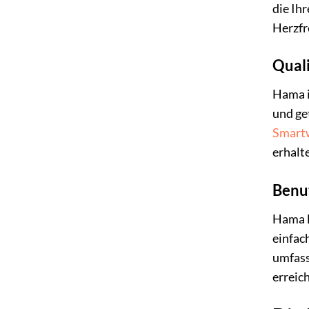
die Ih
Herzfr
Quali
Hama i
und ge
Smart
erhalt
Benut
Hama l
einfac
umfass
erreic