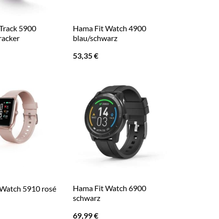
Track 5900
Hama Fit Watch 4900
racker
blau/schwarz
53,35
€
Hama Fit Watch 6900
 Watch 5910 rosé
schwarz
69,99
€