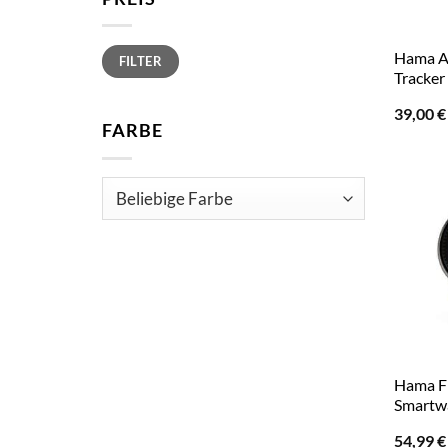
Min.
Max.
Hama Ac
FILTER
Preis
Preis
Tracker
39,00
€
FARBE
Hama F
Smartwa
54,99
€