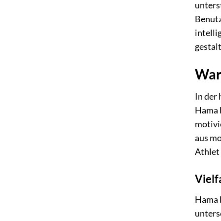
unters
Benutz
intell
gestal
War
In der 
Hama b
motivi
aus mo
Athlet
Vielf
Hama b
unters