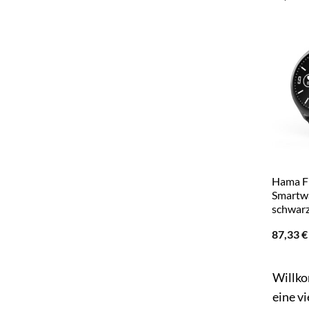
Hama F
Smartw
schwar
87,33
€
Willko
eine v