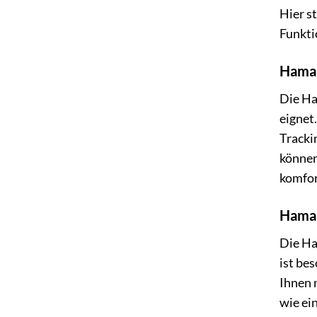
Hier s
Funkti
Hama 
Die Ha
eignet
Tracki
können
komfor
Hama
Die Ha
ist be
Ihnen 
wie ei