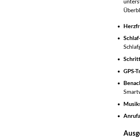
unters
Überbl
Herzf
Schlaf
Schlaf
Schrit
GPS-Tr
Benach
Smart
Musik
Anruf
Ausg