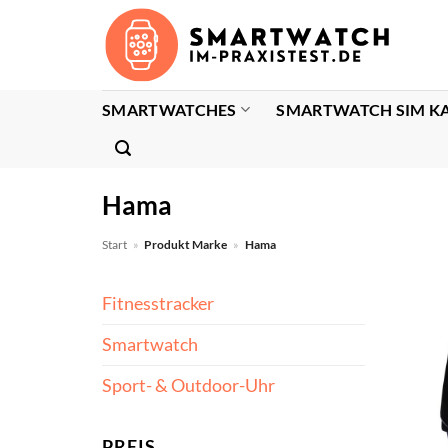
Zum
Inhalt
springen
SMARTWATCHES
SMARTWATCH SIM K
Hama
Start
»
Produkt Marke
»
Hama
Fitnesstracker
Smartwatch
Sport- & Outdoor-Uhr
PREIS