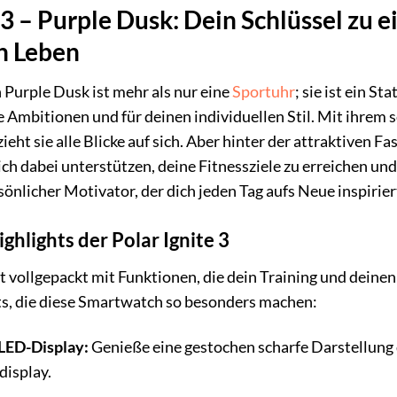
 3 – Purple Dusk: Dein Schlüssel zu 
n Leben
n Purple Dusk ist mehr als nur eine
Sportuhr
; sie ist ein S
ne Ambitionen und für deinen individuellen Stil. Mit ihrem
eht sie alle Blicke auf sich. Aber hinter der attraktiven Fa
ich dabei unterstützen, deine Fitnessziele zu erreichen un
rsönlicher Motivator, der dich jeden Tag aufs Neue inspirie
ghlights der Polar Ignite 3
ist vollgepackt mit Funktionen, die dein Training und deine
hts, die diese Smartwatch so besonders machen:
LED-Display:
Genieße eine gestochen scharfe Darstellung 
isplay.