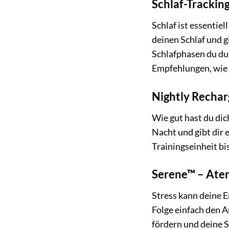
Schlaf-Trackin
Schlaf ist essentie
deinen Schlaf und gi
Schlafphasen du dur
Empfehlungen, wie 
Nightly Rechar
Wie gut hast du dic
Nacht und gibt dir 
Trainingseinheit bi
Serene™ – Ate
Stress kann deine 
Folge einfach den 
fördern und deine S