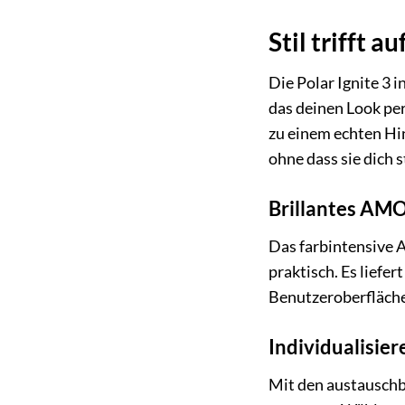
Stil trifft 
Die Polar Ignite 3 i
das deinen Look pe
zu einem echten Hi
ohne dass sie dich s
Brillantes AM
Das farbintensive 
praktisch. Es liefe
Benutzeroberfläche
Individualisie
Mit den austauschba