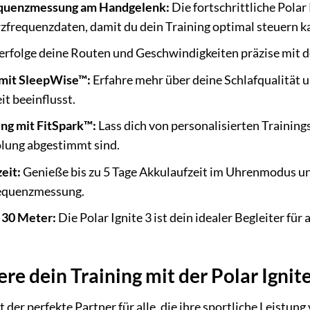
equenzmessung am Handgelenk:
Die fortschrittliche Polar
zfrequenzdaten, damit du dein Training optimal steuern k
erfolge deine Routen und Geschwindigkeiten präzise mit d
 mit SleepWise™:
Erfahre mehr über deine Schlafqualität u
it beeinflusst.
ung mit FitSpark™:
Lass dich von personalisierten Trainings
olung abgestimmt sind.
eit:
Genieße bis zu 5 Tage Akkulaufzeit im Uhrenmodus un
equenzmessung.
 30 Meter:
Die Polar Ignite 3 ist dein idealer Begleiter für
re dein Training mit der Polar Ignite
st der perfekte Partner für alle, die ihre sportliche Leistun