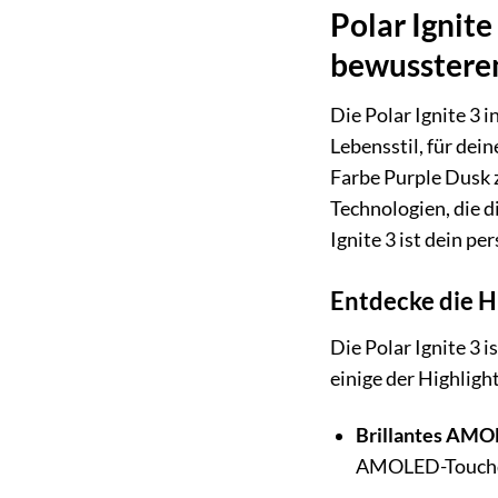
Polar Ignite
bewusstere
Die Polar Ignite 3 i
Lebensstil, für dei
Farbe Purple Dusk zi
Technologien, die d
Ignite 3 ist dein pe
Entdecke die Hi
Die Polar Ignite 3 
einige der Highlig
Brillantes AMO
AMOLED-Touchd