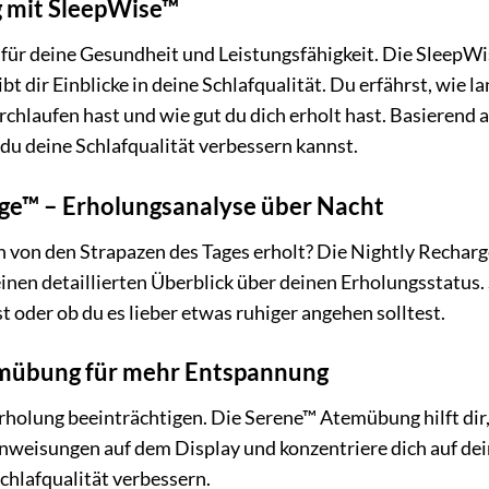
g mit SleepWise™
ll für deine Gesundheit und Leistungsfähigkeit. Die SleepWi
bt dir Einblicke in deine Schlafqualität. Du erfährst, wie l
chlaufen hast und wie gut du dich erholt hast. Basierend a
du deine Schlafqualität verbessern kannst.
ge™ – Erholungsanalyse über Nacht
h von den Strapazen des Tages erholt? Die Nightly Rechar
einen detaillierten Überblick über deinen Erholungsstatus. 
st oder ob du es lieber etwas ruhiger angehen solltest.
mübung für mehr Entspannung
Erholung beeinträchtigen. Die Serene™ Atemübung hilft di
Anweisungen auf dem Display und konzentriere dich auf de
chlafqualität verbessern.