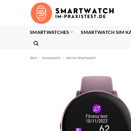
Zum
Inhalt
springen
SMARTWATCHES
SMARTWATCH SIM K
Start
»
Smartwatch
»
Herren Smartwatch