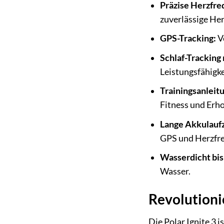
Präzise Herzfr
zuverlässige Her
GPS-Tracking:
V
Schlaf-Tracking
Leistungsfähigke
Trainingsanleit
Fitness und Erh
Lange Akkulaufz
GPS und Herzfr
Wasserdicht bis
Wasser.
Revolutionie
Die Polar Ignite 3 i