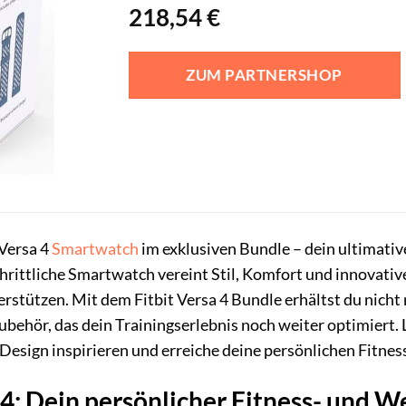
218,54
€
ZUM PARTNERSHOP
Versa 4
Smartwatch
im exklusiven Bundle – dein ultimative
hrittliche Smartwatch vereint Stil, Komfort und innovative
rstützen. Mit dem Fitbit Versa 4 Bundle erhältst du nich
ubehör, das dein Trainingserlebnis noch weiter optimiert. 
esign inspirieren und erreiche deine persönlichen Fitnessz
a 4: Dein persönlicher Fitness- und 