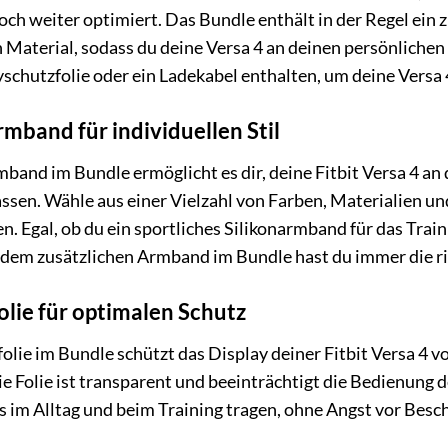
och weiter optimiert. Das Bundle enthält in der Regel ein
 Material, sodass du deine Versa 4 an deinen persönliche
schutzfolie oder ein Ladekabel enthalten, um deine Versa 
mband für individuellen Stil
mband im Bundle ermöglicht es dir, deine Fitbit Versa 4 an 
ssen. Wähle aus einer Vielzahl von Farben, Materialien un
. Egal, ob du ein sportliches Silikonarmband für das Trai
 dem zusätzlichen Armband im Bundle hast du immer die ri
olie für optimalen Schutz
olie im Bundle schützt das Display deiner Fitbit Versa 4 
 Folie ist transparent und beeinträchtigt die Bedienung d
s im Alltag und beim Training tragen, ohne Angst vor Bes