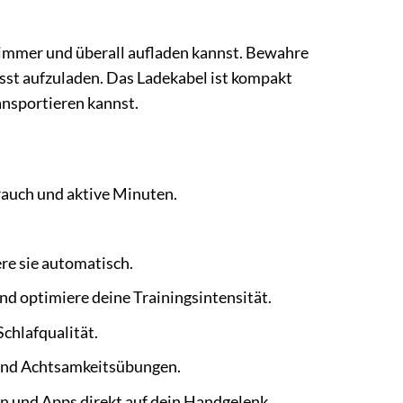
 4 immer und überall aufladen kannst. Bewahre
isst aufzuladen. Das Ladekabel ist kompakt
ansportieren kannst.
rauch und aktive Minuten.
re sie automatisch.
 optimiere deine Trainingsintensität.
chlafqualität.
und Achtsamkeitsübungen.
n und Apps direkt auf dein Handgelenk.