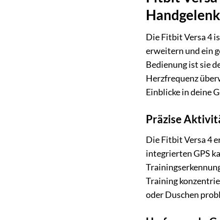
Handgelenk
Die Fitbit Versa 4 
erweitern und ein g
Bedienung ist sie de
Herzfrequenz überwa
Einblicke in deine 
Präzise Aktivit
Die Fitbit Versa 4 
integrierten GPS ka
Trainingserkennung 
Training konzentri
oder Duschen probl