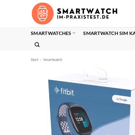
Zum
Inhalt
springen
SMARTWATCHES
SMARTWATCH SIM K
Start
»
Smartwatch