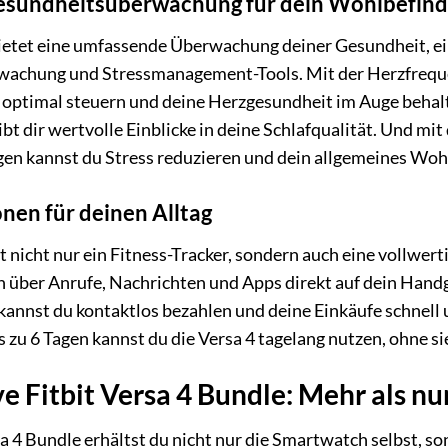
sundheitsüberwachung für dein Wohlbefin
 bietet eine umfassende Überwachung deiner Gesundheit, 
rwachung und Stressmanagement-Tools. Mit der Herzfreq
t optimal steuern und deine Herzgesundheit im Auge behal
bt dir wertvolle Einblicke in deine Schlafqualität. Und 
n kannst du Stress reduzieren und dein allgemeines Woh
nen für deinen Alltag
ist nicht nur ein Fitness-Tracker, sondern auch eine vollwe
 über Anrufe, Nachrichten und Apps direkt auf dein Hand
y kannst du kontaktlos bezahlen und deine Einkäufe schnell
s zu 6 Tagen kannst du die Versa 4 tagelang nutzen, ohne s
ve Fitbit Versa 4 Bundle: Mehr als n
a 4 Bundle erhältst du nicht nur die Smartwatch selbst, s