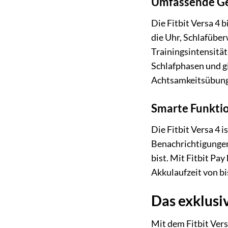
Umfassende Ge
Die Fitbit Versa 4
die Uhr, Schlafübe
Trainingsintensitä
Schlafphasen und gi
Achtsamkeitsübunge
Smarte Funktio
Die Fitbit Versa 4 
Benachrichtigungen
bist. Mit Fitbit Pa
Akkulaufzeit von bi
Das exklusi
Mit dem Fitbit Vers