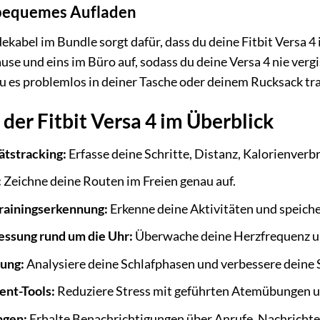
 bequemes Aufladen
dekabel im Bundle sorgt dafür, dass du deine Fitbit Versa
use und eins im Büro auf, sodass du deine Versa 4 nie verg
du es problemlos in deiner Tasche oder deinem Rucksack tr
 der Fitbit Versa 4 im Überblick
ätstracking:
Erfasse deine Schritte, Distanz, Kalorienverb
:
Zeichne deine Routen im Freien genau auf.
rainingserkennung:
Erkenne deine Aktivitäten und speiche
ssung rund um die Uhr:
Überwache deine Herzfrequenz und
ung:
Analysiere deine Schlafphasen und verbessere deine S
nt-Tools:
Reduziere Stress mit geführten Atemübungen 
ngen:
Erhalte Benachrichtigungen über Anrufe, Nachrichte