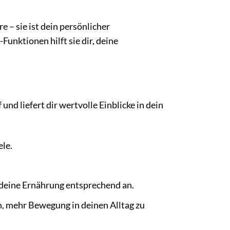
– sie ist dein persönlicher
nktionen hilft sie dir, deine
d liefert dir wertvolle Einblicke in dein
ele.
 deine Ernährung entsprechend an.
ch, mehr Bewegung in deinen Alltag zu