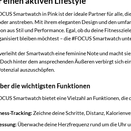
r einen aktiven Lifestyle
US Smartwatch in Pink ist der ideale Partner für alle, d
oder anstreben. Mit ihrem eleganten Design und den umfang
n aus Stil und Performance. Egal, ob du deine Fitnesszie
rganisiert bleiben möchtest – die #FOCUS Smartwatch unte
 verleiht der Smartwatch eine feminine Note und macht si
 Doch hinter dem ansprechenden Äußeren verbirgt sich eine
 Potenzial auszuschöpfen.
über die wichtigsten Funktionen
US Smartwatch bietet eine Vielzahl an Funktionen, die di
ess-Tracking:
Zeichne deine Schritte, Distanz, Kalorienv
essung:
Überwache deine Herzfrequenz rund um die Uhr und