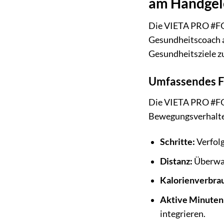
am Handgel
Die VIETA PRO #FOC
Gesundheitscoach a
Gesundheitsziele zu
Umfassendes Fi
Die VIETA PRO #FOCU
Bewegungsverhalten
Schritte:
Verfolg
Distanz:
Überwach
Kalorienverbra
Aktive Minuten
integrieren.