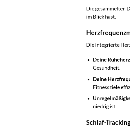
Die gesammelten Dat
im Blick hast.
Herzfrequenzm
Die integrierte He
Deine Ruheherz
Gesundheit.
Deine Herzfreq
Fitnessziele effi
Unregelmäßigke
niedrig ist.
Schlaf-Trackin