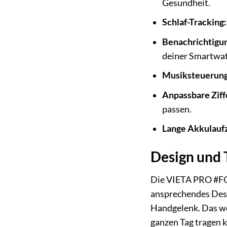
Gesundheit.
Schlaf-Tracking:
Benachrichtigu
deiner Smartwat
Musiksteuerung
Anpassbare Ziff
passen.
Lange Akkulaufz
Design und T
Die VIETA PRO #FOC
ansprechendes Desi
Handgelenk. Das we
ganzen Tag tragen k