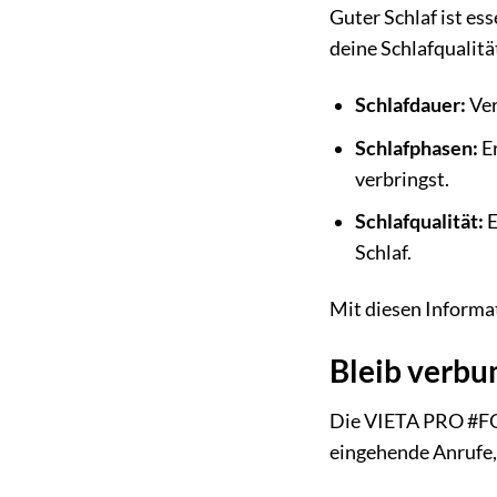
Guter Schlaf ist e
deine Schlafqualität
Schlafdauer:
Ver
Schlafphasen:
Er
verbringst.
Schlafqualität:
E
Schlaf.
Mit diesen Informa
Bleib verbu
Die VIETA PRO #FOC
eingehende Anrufe,