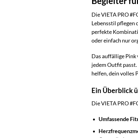
Begleiter fü
Die VIETA PRO #FOC
Lebensstil pflegen 
perfekte Kombinatio
oder einfach nur o
Das auffällige Pink
jedem Outfit passt.
helfen, dein volles
Ein Überblick 
Die VIETA PRO #FOC
Umfassende Fitn
Herzfrequenzm