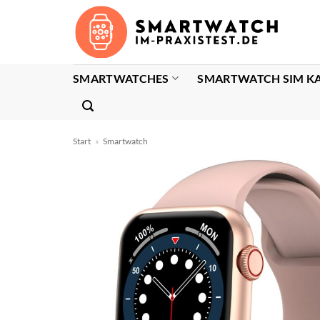
Zum
Inhalt
springen
SMARTWATCHES
SMARTWATCH SIM K
Start
»
Smartwatch