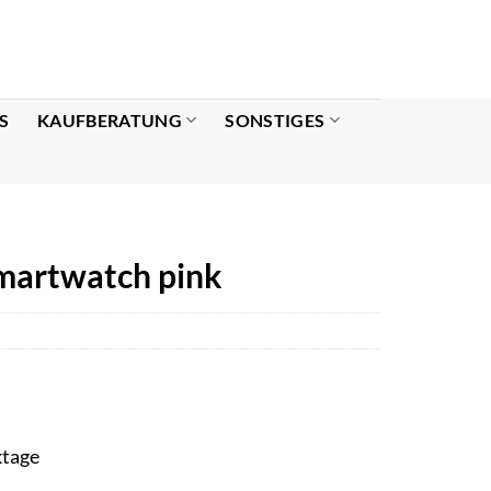
S
KAUFBERATUNG
SONSTIGES
artwatch pink
ktage