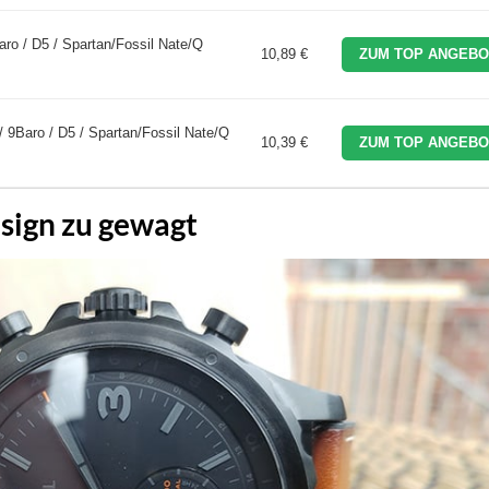
aro / D5 / Spartan/Fossil Nate/Q
10,89 €
ZUM TOP ANGEBO
/ 9Baro / D5 / Spartan/Fossil Nate/Q
10,39 €
ZUM TOP ANGEBO
sign zu gewagt