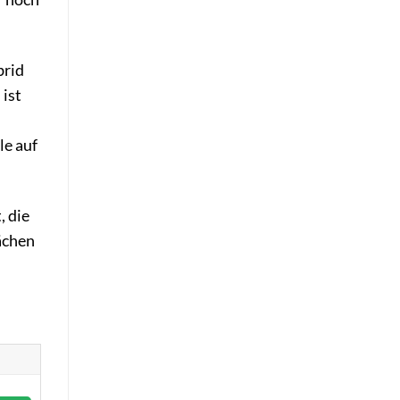
brid
ist
le auf
, die
ächen