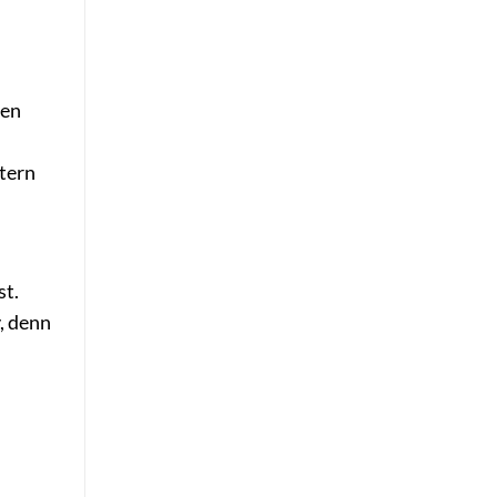
ten
etern
st.
, denn