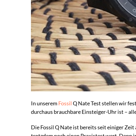
In unserem
Fossil
Q Nate Test stellen wir fes
durchaus brauchbare Einsteiger-Uhr ist – al
Die Fossil Q Nate ist bereits seit einiger Ze
trotzdem noch einen Praxistest wert. Denn im