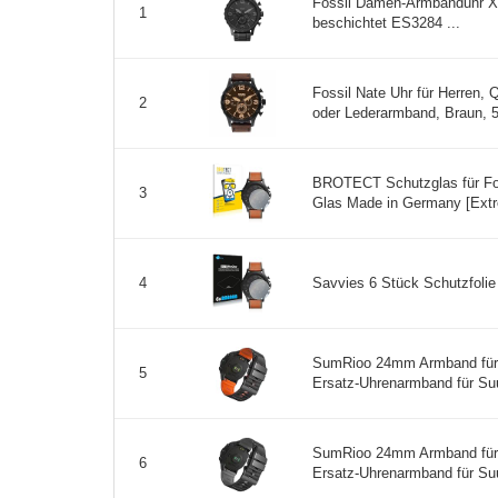
Fossil Damen-Armbanduhr XS
1
beschichtet ES3284 ...
Fossil Nate Uhr für Herren,
2
oder Lederarmband, Braun, 
BROTECT Schutzglas für Fos
3
Glas Made in Germany [Extre
Savvies 6 Stück Schutzfolie 
4
SumRioo 24mm Armband für S
5
Ersatz-Uhrenarmband für Suu
SumRioo 24mm Armband für S
6
Ersatz-Uhrenarmband für Suu