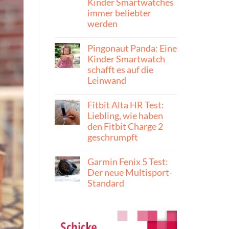
Kinder Smartwatches
immer beliebter
werden
Pingonaut Panda: Eine
Kinder Smartwatch
schafft es auf die
Leinwand
Fitbit Alta HR Test:
Liebling, wie haben
den Fitbit Charge 2
geschrumpft
Garmin Fenix 5 Test:
Der neue Multisport-
Standard