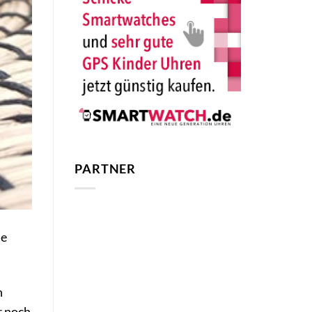
PARTNER
ne
h
r noch