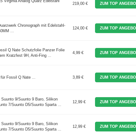
 Virginia Analog Quarz Edelstahl
219,00 €
ZUM TOP ANGEBO
 Quarzwerk Chronograph mit Edelstahl-
124,00 €
ZUM TOP ANGEBO
50MM ...
sil Q Nate Schutzfolie Panzer Folie
4,99 €
ZUM TOP ANGEBO
m Kratzfest 9H, Anti-Fing ...
für Fossil Q Nate ...
3,89 €
ZUM TOP ANGEBO
uunto 9/Suunto 9 Baro, Silikon
12,99 €
ZUM TOP ANGEBO
nto 7/Suunto D5/Suunto Sparta ...
uunto 9/Suunto 9 Baro, Silikon
12,99 €
ZUM TOP ANGEBO
nto 7/Suunto D5/Suunto Sparta ...