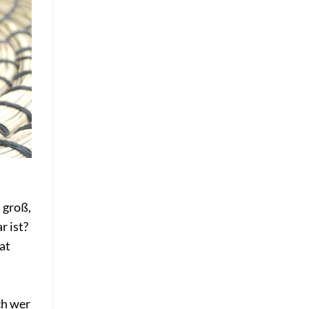
 groß,
r ist?
at
ch wer