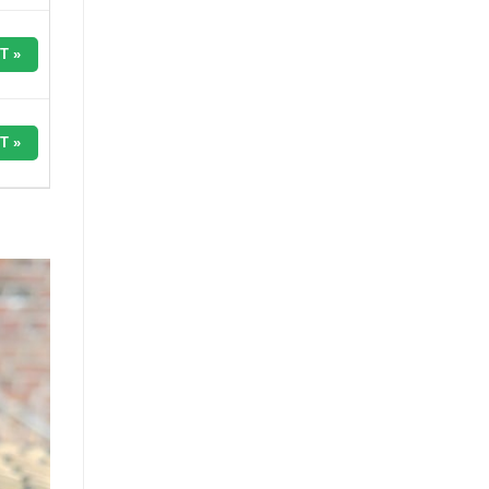
T »
T »