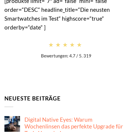
[produkte limit=“7″ ad=“false“ mini=“false“
order=“DESC“ headline_title=“Die neusten
Smartwatches im Test“ highscore=“true“
orderby=“date“ ]
★★★★★
★★★★★
Bewertungen: 4.7 / 5. 319
NEUESTE BEITRÄGE
Digital Native Eyes: Warum
Wochenlinsen das perfekte Upgrade für