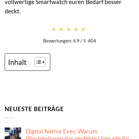
vollwertige Smartwatch euren Bedarf besser
deckt.
★★★★★
★★★★★
Bewertungen: 4.9 / 5. 404
Inhalt
NEUESTE BEITRÄGE
Digital Native Eyes: Warum
Wochenlinsen das perfekte Upgrade für