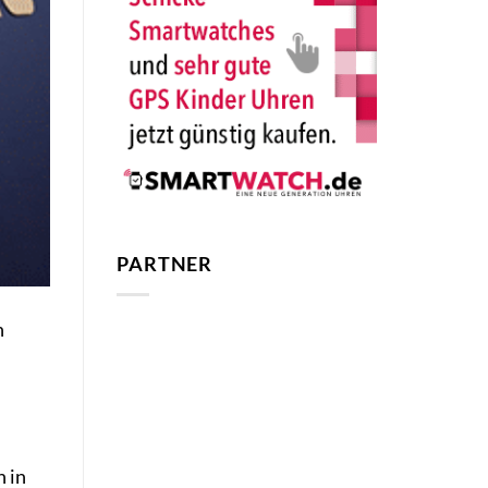
PARTNER
n
 in