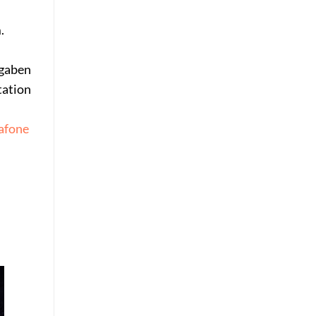
.
ngaben
tation
afone