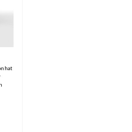
on hat
r
h