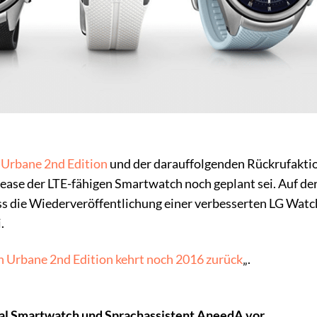
Urbane 2nd Edition
und der darauffolgenden Rückrufakti
lease der LTE-fähigen Smartwatch noch geplant sei. Auf de
 die Wiederveröffentlichung einer verbesserten LG Watc
.
 Urbane 2nd Edition kehrt noch 2016 zurück
„.
Dial Smartwatch und Sprachassistent AneedA vor