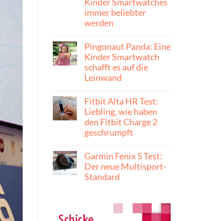
Kinder Smartwatches
immer beliebter
werden
Pingonaut Panda: Eine
Kinder Smartwatch
schafft es auf die
Leinwand
Fitbit Alta HR Test:
Liebling, wie haben
den Fitbit Charge 2
geschrumpft
Garmin Fenix 5 Test:
Der neue Multisport-
Standard